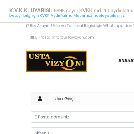
6698 sayılı KVKK md. 10 aydınlatma y
K.V.K.K. UYARISI:
Detaylı bilgi için KVKK Aydınlatma Metnimizi inceleyebilirsiniz.
Bizi Arayın:
Ürün ve Teslimat Bilgisi İçin Whatsapp'dan 
E-Posta:
info@ustavizyon.com
ANASA
Üye Girişi