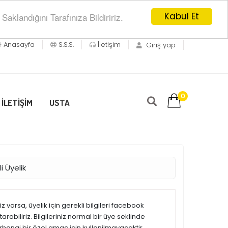
Kabul Et
klandığını Tarafınıza Bildiririz.
Anasayfa
S.S.S.
İletişim
Giriş yap
0
İLETİŞİM
USTA
i Üyelik
 varsa, üyelik için gerekli bilgileri facebook
rabiliriz. Bilgileriniz normal bir üye seklinde
erhangi bir özel amaç için kullanilmayacaktir.