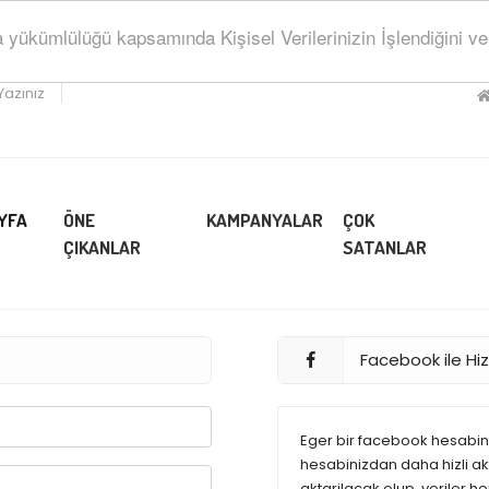
ükümlülüğü kapsamında Kişisel Verilerinizin İşlendiğini ve Sa
Yazınız
YFA
ÖNE
KAMPANYALAR
ÇOK
ÇIKANLAR
SATANLAR
Facebook ile Hizl
Eger bir facebook hesabiniz
hesabinizdan daha hizli akta
aktarilacak olup, veriler h