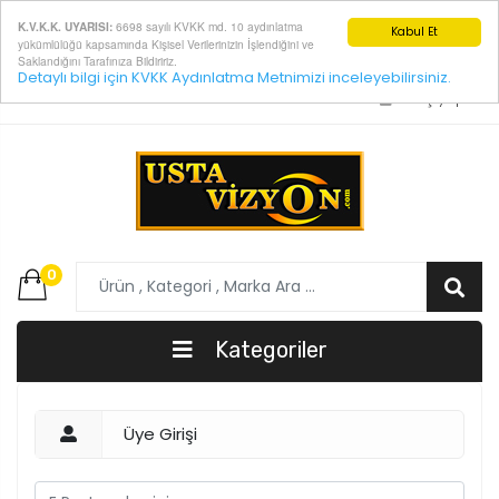
6698 sayılı KVKK md. 10 aydınlatma
K.V.K.K. UYARISI:
Kabul Et
yükümlülüğü kapsamında Kişisel Verilerinizin İşlendiğini ve
Saklandığını Tarafınıza Bildiririz.
Detaylı bilgi için KVKK Aydınlatma Metnimizi inceleyebilirsiniz.
E-Posta:
info@ustavizyon.com
Giriş yap
0
Kategoriler
Üye Girişi