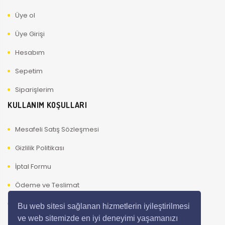
Üye ol
Üye Girişi
Hesabım
Sepetim
Siparişlerim
KULLANIM KOŞULLARI
Mesafeli Satış Sözleşmesi
Gizlilik Politikası
İptal Formu
Ödeme ve Teslimat
Kullanıcı Güvenliği
Bu web sitesi sağlanan hizmetlerin iyileştirilmesi
ve web sitemizde en iyi deneyimi yaşamanızı