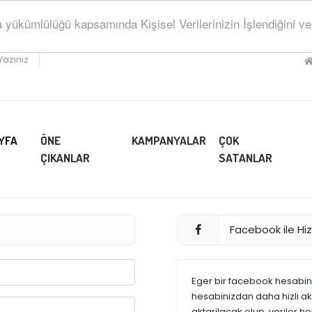
ükümlülüğü kapsamında Kişisel Verilerinizin İşlendiğini ve Sa
Yazınız
YFA
ÖNE
KAMPANYALAR
ÇOK
ÇIKANLAR
SATANLAR
Facebook ile Hizl
Eger bir facebook hesabiniz
hesabinizdan daha hizli akta
aktarilacak olup, veriler h