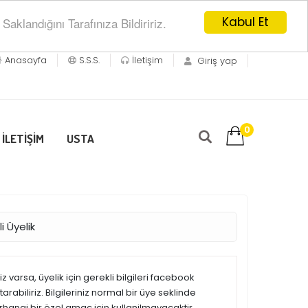
Kabul Et
klandığını Tarafınıza Bildiririz.
Anasayfa
S.S.S.
İletişim
Giriş yap
0
İLETİŞİM
USTA
i Üyelik
 varsa, üyelik için gerekli bilgileri facebook
rabiliriz. Bilgileriniz normal bir üye seklinde
erhangi bir özel amaç için kullanilmayacaktir.