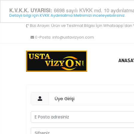
6698 sayılı KVKK md. 10 aydınlatma y
K.V.K.K. UYARISI:
Detaylı bilgi için KVKK Aydınlatma Metnimizi inceleyebilirsiniz.
Bizi Arayın:
Ürün ve Teslimat Bilgisi İçin Whatsapp'dan 
E-Posta:
info@ustavizyon.com
ANASA
Üye Girişi