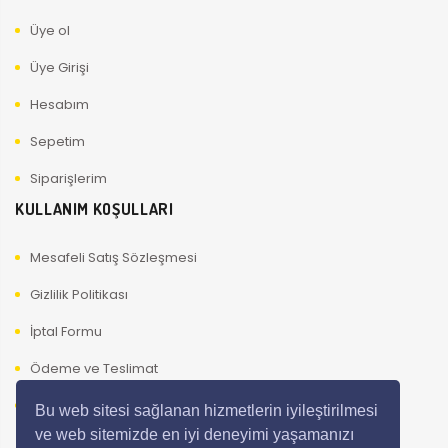
Üye ol
Üye Girişi
Hesabım
Sepetim
Siparişlerim
KULLANIM KOŞULLARI
Mesafeli Satış Sözleşmesi
Gizlilik Politikası
İptal Formu
Ödeme ve Teslimat
Kullanıcı Güvenliği
Bu web sitesi sağlanan hizmetlerin iyileştirilmesi
ve web sitemizde en iyi deneyimi yaşamanızı