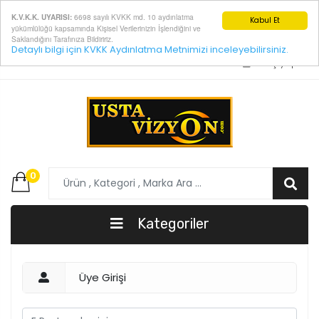
6698 sayılı KVKK md. 10 aydınlatma
K.V.K.K. UYARISI:
Kabul Et
yükümlülüğü kapsamında Kişisel Verilerinizin İşlendiğini ve
Saklandığını Tarafınıza Bildiririz.
Detaylı bilgi için KVKK Aydınlatma Metnimizi inceleyebilirsiniz.
E-Posta:
info@ustavizyon.com
Giriş yap
0
Kategoriler
Üye Girişi