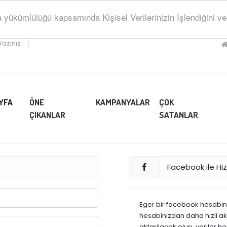
ükümlülüğü kapsamında Kişisel Verilerinizin İşlendiğini ve Sa
Yazınız
YFA
ÖNE
KAMPANYALAR
ÇOK
ÇIKANLAR
SATANLAR
Facebook ile Hizl
Eger bir facebook hesabiniz
hesabinizdan daha hizli akta
aktarilacak olup, veriler h