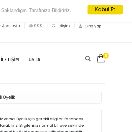
Kabul Et
klandığını Tarafınıza Bildiririz.
Anasayfa
S.S.S.
İletişim
Giriş yap
0
İLETİŞİM
USTA
i Üyelik
 varsa, üyelik için gerekli bilgileri facebook
rabiliriz. Bilgileriniz normal bir üye seklinde
erhangi bir özel amaç için kullanilmayacaktir.