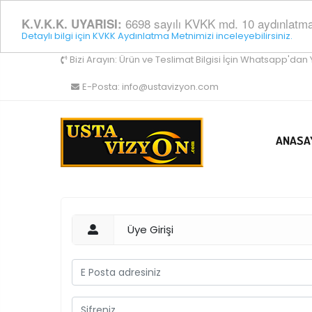
6698 sayılı KVKK md. 10 aydınlatma y
K.V.K.K. UYARISI:
Detaylı bilgi için KVKK Aydınlatma Metnimizi inceleyebilirsiniz.
Bizi Arayın:
Ürün ve Teslimat Bilgisi İçin Whatsapp'dan 
E-Posta:
info@ustavizyon.com
ANASA
Üye Girişi