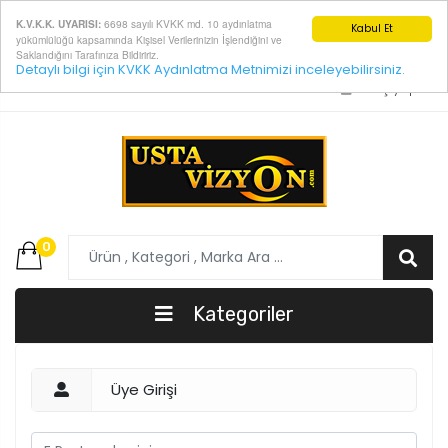
6698 sayılı KVKK md. 10 aydınlatma
K.V.K.K. UYARISI:
Kabul Et
yükümlülüğü kapsamında Kişisel Verilerinizin İşlendiğini ve
Saklandığını Tarafınıza Bildiririz.
Detaylı bilgi için KVKK Aydınlatma Metnimizi inceleyebilirsiniz.
E-Posta:
info@ustavizyon.com
Giriş yap
0
Kategoriler
Üye Girişi