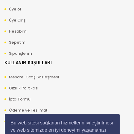
Üye ol
Üye Girişi
Hesabım
Sepetim
Siparişlerim
KULLANIM KOŞULLARI
Mesafeli Satış Sözleşmesi
Gizlilik Politikası
İptal Formu
Ödeme ve Teslimat
Kullanıcı Güvenliği
Bu web sitesi sağlanan hizmetlerin iyileştirilmesi
ve web sitemizde en iyi deneyimi yaşamanızı