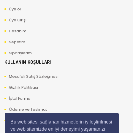
Üye ol
Üye Girişi
Hesabım
Sepetim
Siparişlerim
KULLANIM KOŞULLARI
Mesafeli Satış Sözleşmesi
Gizlilik Politikası
İptal Formu
Ödeme ve Teslimat
Kullanıcı Güvenliği
Bu web sitesi sağlanan hizmetlerin iyileştirilmesi
ve web sitemizde en iyi deneyimi yaşamanızı