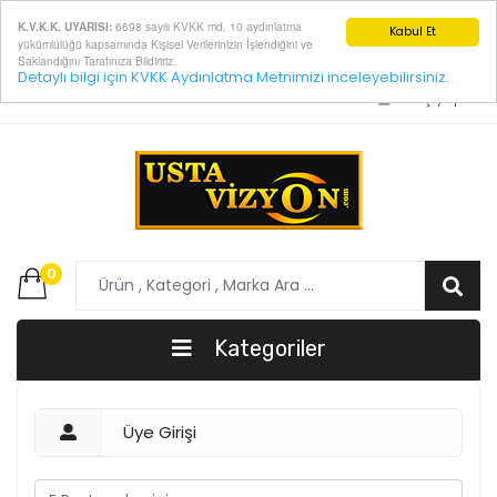
6698 sayılı KVKK md. 10 aydınlatma
K.V.K.K. UYARISI:
Kabul Et
yükümlülüğü kapsamında Kişisel Verilerinizin İşlendiğini ve
Saklandığını Tarafınıza Bildiririz.
Detaylı bilgi için KVKK Aydınlatma Metnimizi inceleyebilirsiniz.
E-Posta:
info@ustavizyon.com
Giriş yap
0
Kategoriler
Üye Girişi