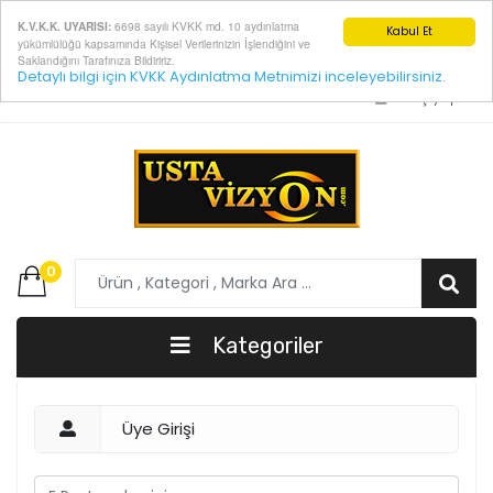
6698 sayılı KVKK md. 10 aydınlatma
K.V.K.K. UYARISI:
Kabul Et
yükümlülüğü kapsamında Kişisel Verilerinizin İşlendiğini ve
Saklandığını Tarafınıza Bildiririz.
Detaylı bilgi için KVKK Aydınlatma Metnimizi inceleyebilirsiniz.
E-Posta:
info@ustavizyon.com
Giriş yap
0
Kategoriler
Üye Girişi