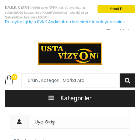
6698 sayılı KVKK md. 10 aydınlatma
K.V.K.K. UYARISI:
Kabul Et
yükümlülüğü kapsamında Kişisel Verilerinizin İşlendiğini ve
Saklandığını Tarafınıza Bildiririz.
Detaylı bilgi için KVKK Aydınlatma Metnimizi inceleyebilirsiniz.
E-Posta:
info@ustavizyon.com
Giriş yap
0
Kategoriler
Üye Girişi