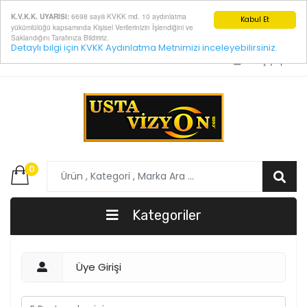
6698 sayılı KVKK md. 10 aydınlatma
K.V.K.K. UYARISI:
Kabul Et
yükümlülüğü kapsamında Kişisel Verilerinizin İşlendiğini ve
Saklandığını Tarafınıza Bildiririz.
Detaylı bilgi için KVKK Aydınlatma Metnimizi inceleyebilirsiniz.
E-Posta:
info@ustavizyon.com
Giriş yap
0
Kategoriler
Üye Girişi