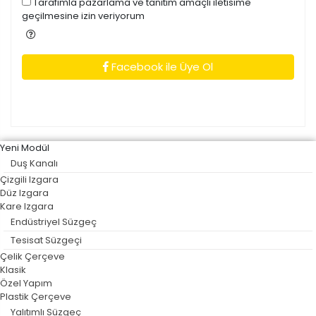
Tarafimla pazarlama ve tanitim amaçli iletisime
geçilmesine izin veriyorum
Facebook ile Üye Ol
Yeni Modül
Duş Kanalı
Çizgili Izgara
Düz Izgara
Kare Izgara
Endüstriyel Süzgeç
Tesisat Süzgeçi
Çelik Çerçeve
Klasik
Özel Yapım
Plastik Çerçeve
Yalıtımlı Süzgeç