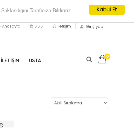
Kabul Et
klandığını Tarafınıza Bildiririz.
Anasayfa
S.S.S.
İletişim
Giriş yap
0
İLETİŞİM
USTA
i Gün