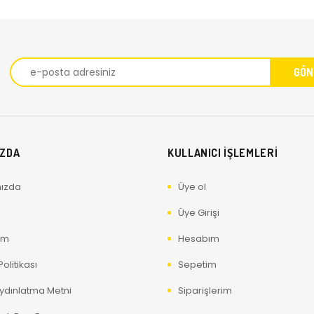
IZDA
KULLANICI İŞLEMLERİ
ızda
Üye ol
Üye Girişi
ım
Hesabım
olitikası
Sepetim
ydınlatma Metni
Siparişlerim