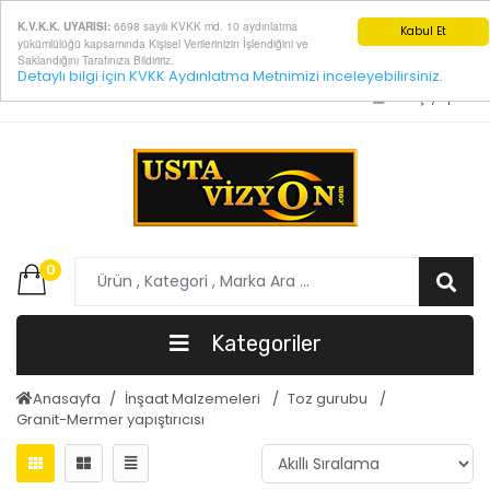
6698 sayılı KVKK md. 10 aydınlatma
K.V.K.K. UYARISI:
Kabul Et
yükümlülüğü kapsamında Kişisel Verilerinizin İşlendiğini ve
Saklandığını Tarafınıza Bildiririz.
Detaylı bilgi için KVKK Aydınlatma Metnimizi inceleyebilirsiniz.
E-Posta:
info@ustavizyon.com
Giriş yap
0
Kategoriler
Anasayfa
İnşaat Malzemeleri
Toz gurubu
Granit-Mermer yapıştırıcısı