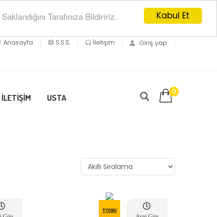
Kabul Et
klandığını Tarafınıza Bildiririz.
Anasayfa
S.S.S.
İletişim
Giriş yap
0
İLETİŞİM
USTA
i Gün
Ayni Gün