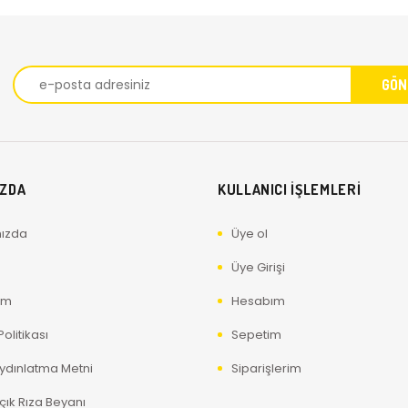
IZDA
KULLANICI İŞLEMLERİ
ızda
Üye ol
Üye Girişi
ım
Hesabım
olitikası
Sepetim
ydınlatma Metni
Siparişlerim
çık Rıza Beyanı