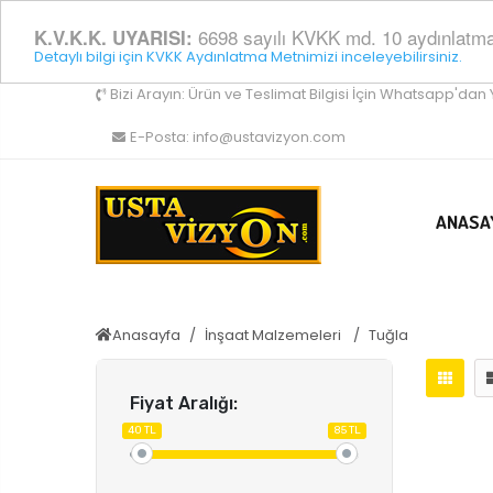
6698 sayılı KVKK md. 10 aydınlatma y
K.V.K.K. UYARISI:
Detaylı bilgi için KVKK Aydınlatma Metnimizi inceleyebilirsiniz.
Bizi Arayın:
Ürün ve Teslimat Bilgisi İçin Whatsapp'dan 
E-Posta:
info@ustavizyon.com
ANASA
Anasayfa
İnşaat Malzemeleri
Tuğla
Fiyat Aralığı:
40 TL
85 TL