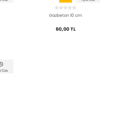
slim
Teslim
Gazbeton 10 cm
60,00 TL
i Gün
slim