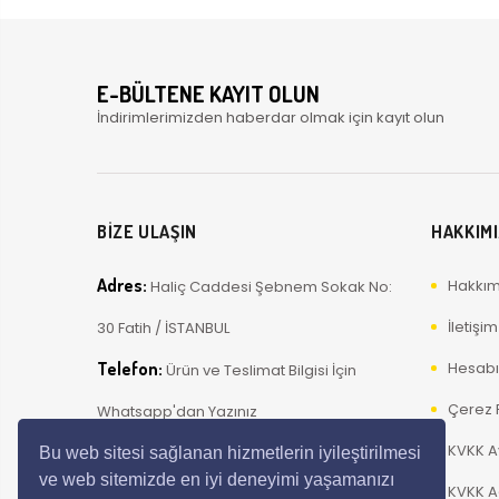
E-BÜLTENE KAYIT OLUN
İndirimlerimizden haberdar olmak için kayıt olun
BİZE ULAŞIN
HAKKIM
Adres:
Hakkım
Haliç Caddesi Şebnem Sokak No:
İletişim
30 Fatih / İSTANBUL
Telefon:
Hesab
Ürün ve Teslimat Bilgisi İçin
Çerez P
Whatsapp'dan Yazınız
KVKK A
E-Posta:
info@ustavizyon.com
Bu web sitesi sağlanan hizmetlerin iyileştirilmesi
ve web sitemizde en iyi deneyimi yaşamanızı
KVKK A