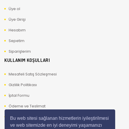
Üye ol
Üye Girişi
Hesabım
Sepetim
Siparişlerim
KULLANIM KOŞULLARI
Mesafeli Satış Sözleşmesi
Gizlilik Politikası
İptal Formu
Ödeme ve Teslimat
Kullanıcı Güvenliği
Bu web sitesi sağlanan hizmetlerin iyileştirilmesi
ve web sitemizde en iyi deneyimi yaşamanızı