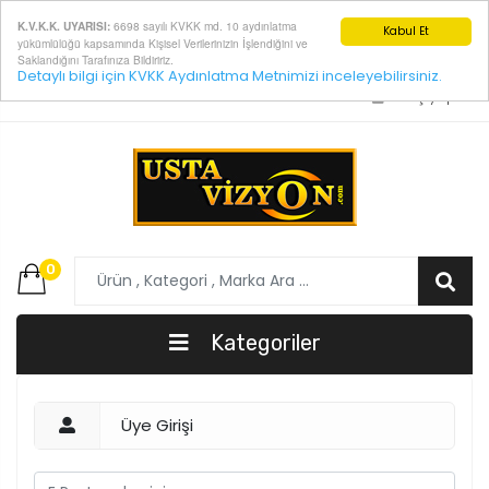
6698 sayılı KVKK md. 10 aydınlatma
K.V.K.K. UYARISI:
Kabul Et
yükümlülüğü kapsamında Kişisel Verilerinizin İşlendiğini ve
Saklandığını Tarafınıza Bildiririz.
Detaylı bilgi için KVKK Aydınlatma Metnimizi inceleyebilirsiniz.
E-Posta:
info@ustavizyon.com
Giriş yap
0
Kategoriler
Üye Girişi