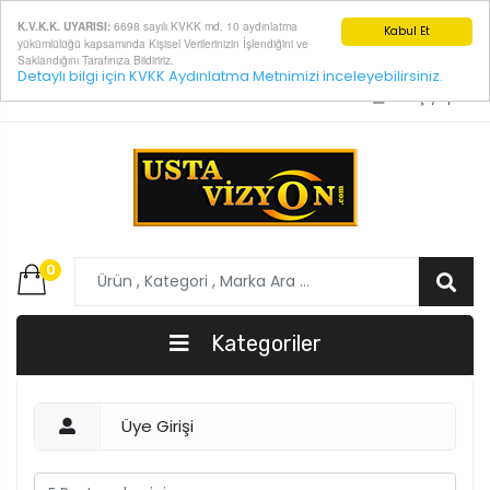
6698 sayılı KVKK md. 10 aydınlatma
K.V.K.K. UYARISI:
Kabul Et
yükümlülüğü kapsamında Kişisel Verilerinizin İşlendiğini ve
Saklandığını Tarafınıza Bildiririz.
Detaylı bilgi için KVKK Aydınlatma Metnimizi inceleyebilirsiniz.
E-Posta:
info@ustavizyon.com
Giriş yap
0
Kategoriler
Üye Girişi