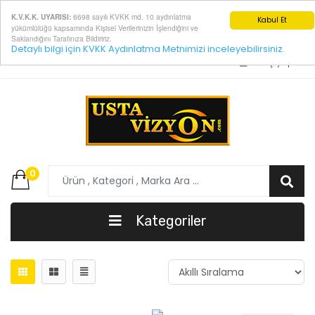
6698 sayılı KVKK md. 10 aydınlatma
K.V.K.K. UYARISI:
Kabul Et
yükümlülüğü kapsamında Kişisel Verilerinizin İşlendiğini ve
Saklandığını Tarafınıza Bildiririz.
Detaylı bilgi için KVKK Aydınlatma Metnimizi inceleyebilirsiniz.
E-Posta:
info@ustavizyon.com
Giriş yap
0
Kategoriler