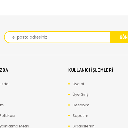
IZDA
KULLANICI İŞLEMLERİ
ızda
Üye ol
Üye Girişi
ım
Hesabım
olitikası
Sepetim
ydınlatma Metni
Siparişlerim