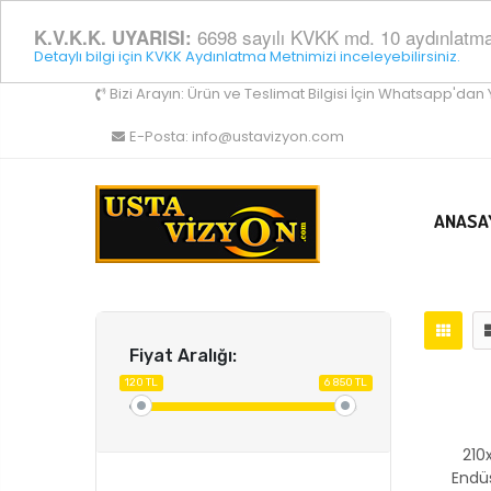
6698 sayılı KVKK md. 10 aydınlatma y
K.V.K.K. UYARISI:
Detaylı bilgi için KVKK Aydınlatma Metnimizi inceleyebilirsiniz.
Bizi Arayın:
Ürün ve Teslimat Bilgisi İçin Whatsapp'dan 
E-Posta:
info@ustavizyon.com
ANASA
Fiyat Aralığı:
120 TL
6 850 TL
210
Endü