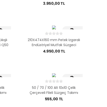
3.950,00 TL
i Kargo
Hizli Kargo
kışlı
210X474X160 mm Petek Izgaralı
i Q50
Endüstriyel Mutfak Süzgeci
Yandan Q50
4.950,00 TL
i Kargo
Hizli Kargo
lik
50 / 70 / 100 Alt 10x10 Çelik
akımı
Çerçeveli Fileli Süzgeç Takımı
555,00 TL