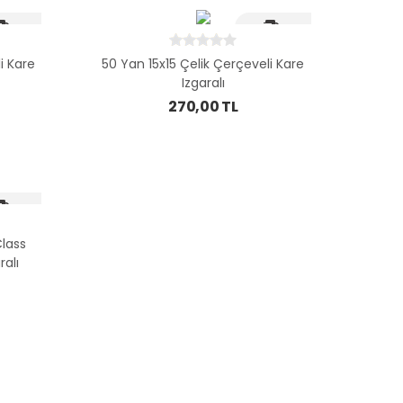
i Kargo
Hizli Kargo
i Kare
50 Yan 15x15 Çelik Çerçeveli Kare
Izgaralı
270,00 TL
i Kargo
Class
ralı