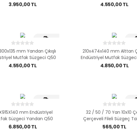
3.950,00 TL
4.550,00 TL
Hizli Kargo
Hizl
300x135 mm Yandan Çıkışlı
210x474x140 mm Alttan Çı
striyel Mutfak Süzgeci Q50
Endüstriyel Mutfak Süzgec
4.550,00 TL
4.850,00 TL
Hizli Kargo
Hizl
X915X140 mm Endüstriyel
32 / 50 / 70 Yan 10x10 Çe
fak Süzgeci Yandan Q50
Çerçeveli Fileli Süzgeç T
6.850,00 TL
565,00 TL