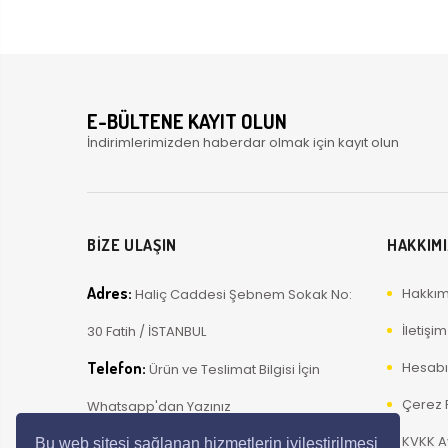
E-BÜLTENE KAYIT OLUN
İndirimlerimizden haberdar olmak için kayıt olun
BİZE ULAŞIN
HAKKIM
Adres:
Hakkım
Haliç Caddesi Şebnem Sokak No:
İletişim
30 Fatih / İSTANBUL
Telefon:
Hesab
Ürün ve Teslimat Bilgisi İçin
Çerez P
Whatsapp'dan Yazınız
KVKK A
E-Posta:
info@ustavizyon.com
Bu web sitesi sağlanan hizmetlerin iyileştirilmesi