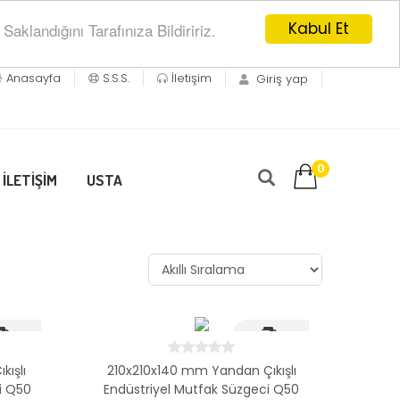
Kabul Et
klandığını Tarafınıza Bildiririz.
Anasayfa
S.S.S.
İletişim
Giriş yap
0
İLETİŞİM
USTA
i Kargo
Hizli Kargo
kışlı
210x210x140 mm Yandan Çıkışlı
i Q50
Endüstriyel Mutfak Süzgeci Q50