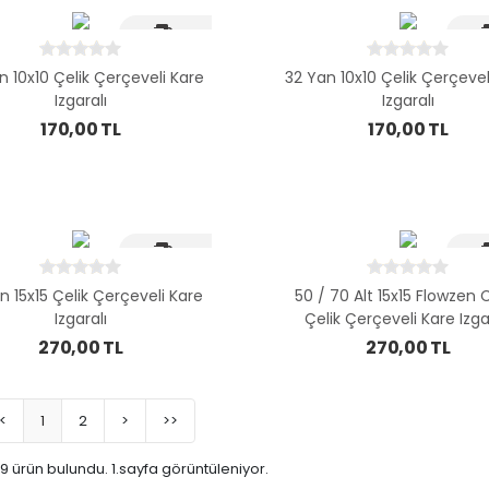
Hizli Kargo
Hizl
n 10x10 Çelik Çerçeveli Kare
32 Yan 10x10 Çelik Çerçevel
Izgaralı
Izgaralı
170,00 TL
170,00 TL
Hizli Kargo
Hizl
n 15x15 Çelik Çerçeveli Kare
50 / 70 Alt 15x15 Flowzen 
Izgaralı
Çelik Çerçeveli Kare Izga
270,00 TL
270,00 TL
<
1
2
>
>>
 ürün bulundu. 1.sayfa görüntüleniyor.