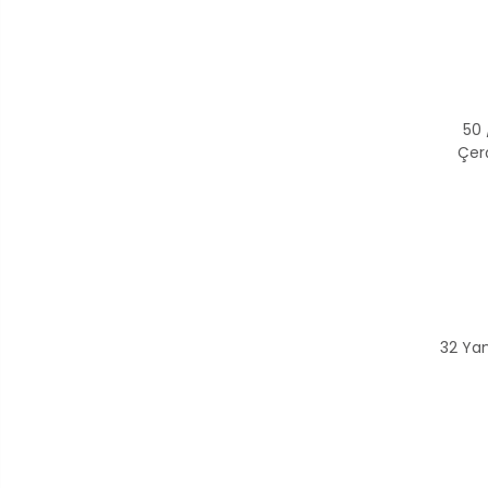
50 
Çerç
32 Yan