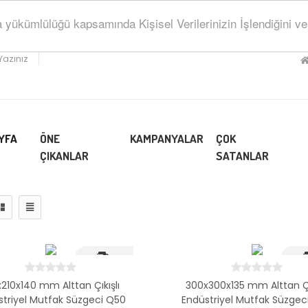
ükümlülüğü kapsamında Kişisel Verilerinizin İşlendiğini ve Sa
Yazınız
YFA
ÖNE
KAMPANYALAR
ÇOK
ÇIKANLAR
SATANLAR
Hizli Kargo
Hizl
x210x140 mm Alttan Çıkışlı
300x300x135 mm Alttan Çı
striyel Mutfak Süzgeci Q50
Endüstriyel Mutfak Süzgec