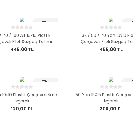
Hizli Kargo
Hizl
/ 70 / 100 Alt 10x10 Plastik
32 / 50 / 70 Yan 10x10 Pla
eveli Fileli Süzgeç Takımı
Çerçeveli Fileli Süzgeç T
445,00 TL
455,00 TL
Hizli Kargo
Hizl
 10x10 Plastik Çerçeveli Kare
50 Yan 15X15 Plastik Çerçeve
Izgaralı
Izgaralı
120,00 TL
200,00 TL