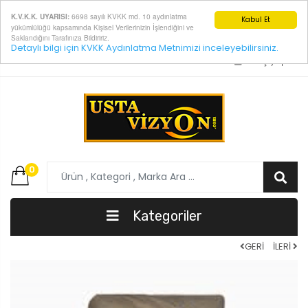
6698 sayılı KVKK md. 10 aydınlatma
K.V.K.K. UYARISI:
Kabul Et
yükümlülüğü kapsamında Kişisel Verilerinizin İşlendiğini ve
Saklandığını Tarafınıza Bildiririz.
Detaylı bilgi için KVKK Aydınlatma Metnimizi inceleyebilirsiniz.
E-Posta:
info@ustavizyon.com
Giriş yap
0
Kategoriler
GERİ
İLERİ