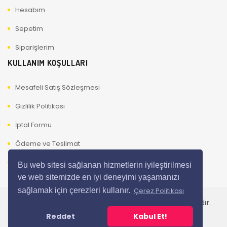
Hesabım
Sepetim
Siparişlerim
KULLANIM KOŞULLARI
Mesafeli Satış Sözleşmesi
Gizlilik Politikası
İptal Formu
Ödeme ve Teslimat
Kullanıcı Güvenliği
Bu web sitesi sağlanan hizmetlerin iyileştirilmesi
ve web sitemizde en iyi deneyimi yaşamanızı
sağlamak için çerezleri kullanır.
Çerez Politikası
Copyright © 3Y Elektronik LTD ŞTİ Tüm Hakları Saklıdır.
Reddet
Kabul Et!