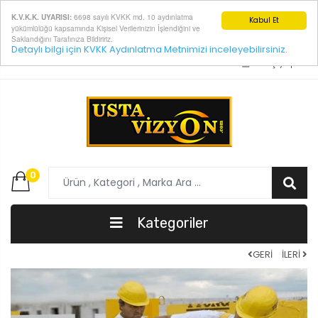
6698 sayılı KVKK md. 10 aydınlatma
K.V.K.K. UYARISI:
Kabul Et
yükümlülüğü kapsamında Kişisel Verilerinizin İşlendiğini ve
Saklandığını Tarafınıza Bildiririz.
Detaylı bilgi için KVKK Aydınlatma Metnimizi inceleyebilirsiniz.
E-Posta:
info@ustavizyon.com
Giriş yap
0
Kategoriler
GERİ
İLERİ