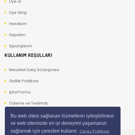
Üye ol
Üye Girişi
Hesabım
Sepetim
Siparişlerim
KULLANIM KOŞULLARI
Mesafeli Satış Sözleşmesi
Gizlilik Politikası
İptal Formu
Ödeme ve Teslimat
Kullanıcı Güvenliği
Bu web sitesi sağlanan hizmetlerin iyileştirilmesi
ve web sitemizde en iyi deneyimi yaşamanızı
sağlamak için çerezleri kullanır.
Çerez Politikası