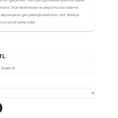
 için geçerlidir. Aynı gün şantiyeye teslimat yapılır.
lirsiniz. Ürün tesliminde ve depomuzda ödeme
şverişinizi gerçekleştirebilirsiniz. Not: Nakliye
rıca ücret talep edilir.
TL
 Sayısı 12