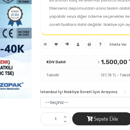
Bu ürünün satış ve teslimatı yalnızca İstanbul
Dilerseniz depomuzdan ürünü teslim alabi
yapabilir veya diğer ödeme seçenekler ile alı
ücreti fiyatlara dahil değildir. Nakliye için ay
Stokta Var
1.500,00 
KDV Dahil
Taksitli
137,76 TL
-
Taksit
İstanbul İçi Nakliye Ücreti İçin Arayınız
:
Sepete Ekle