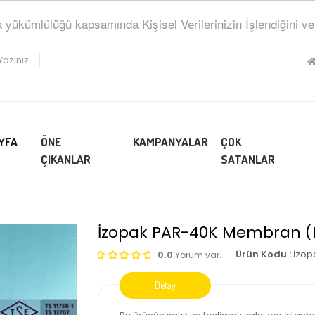
ükümlülüğü kapsamında Kişisel Verilerinizin İşlendiğini ve Sa
Yazınız
YFA
ÖNE
KAMPANYALAR
ÇOK
ÇIKANLAR
SATANLAR
İzopak PAR-40K Membran (
Ürün Kodu :
İzo
0.0
Yorum var.