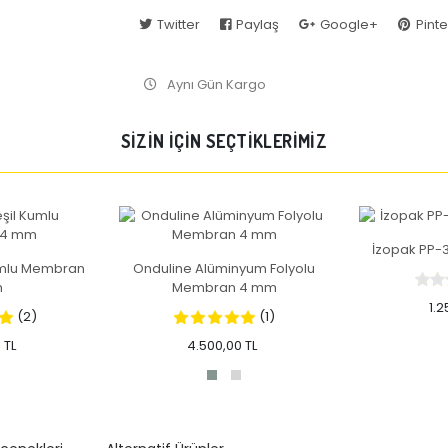
Twitter
Paylaş
Google+
Pinte
Aynı Gün Kargo
SİZİN İÇİN SEÇTİKLERİMİZ
İzopak PP
umlu Membran
Onduline Alüminyum Folyolu
m
Membran 4 mm
1.2
(2)
(1)
 TL
4.500,00 TL