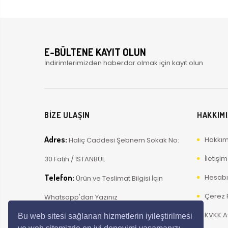
E-BÜLTENE KAYIT OLUN
İndirimlerimizden haberdar olmak için kayıt olun
BİZE ULAŞIN
HAKKIM
Adres:
Hakkım
Haliç Caddesi Şebnem Sokak No:
İletişim
30 Fatih / İSTANBUL
Telefon:
Hesab
Ürün ve Teslimat Bilgisi İçin
Çerez P
Whatsapp'dan Yazınız
KVKK A
E-Posta:
info@ustavizyon.com
Bu web sitesi sağlanan hizmetlerin iyileştirilmesi