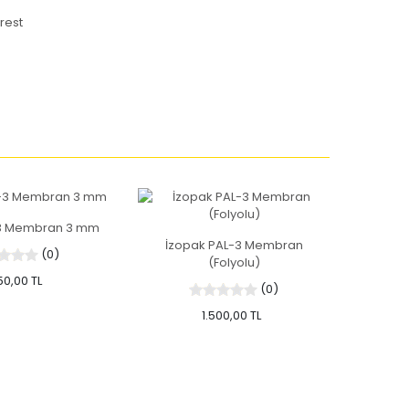
rest
-3 Membran 3 mm
İzopak PAL-3 Membran
İzopak 
(0)
(Folyolu)
50,00 TL
(0)
1.500,00 TL