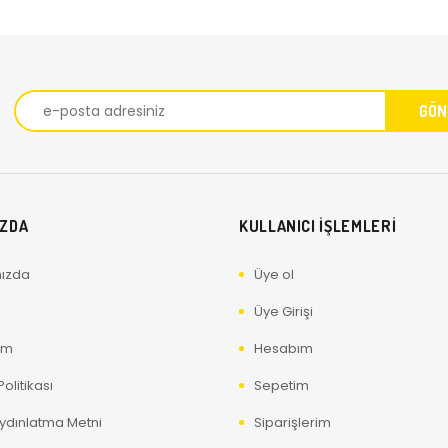
IZDA
KULLANICI İŞLEMLERİ
ızda
Üye ol
Üye Girişi
ım
Hesabım
olitikası
Sepetim
ydınlatma Metni
Siparişlerim