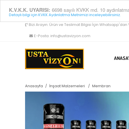
6698 sayılı KVKK md. 10 aydınlatma y
K.V.K.K. UYARISI:
Detaylı bilgi için KVKK Aydınlatma Metnimizi inceleyebilirsiniz.
Bizi Arayın:
Ürün ve Teslimat Bilgisi İçin Whatsapp'dan 
E-Posta:
info@ustavizyon.com
ANASA
Anasayfa
İnşaat Malzemeleri
Membran