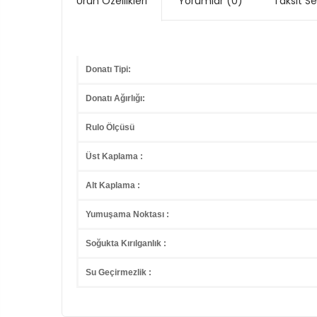
Ürün Özellikleri
Yorumlar
(0)
Taksit S
Donatı Tipi:
Donatı Ağırlığı:
Rulo Ölçüsü
Üst Kaplama :
Alt Kaplama :
Yumuşama Noktası :
Soğukta Kırılganlık :
Su Geçirmezlik :