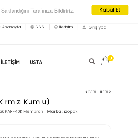
Kabul Et
klandığını Tarafınıza Bildiririz.
Anasayfa
S.S.S.
İletişim
Giriş yap
0
İLETİŞİM
USTA
GERİ
İLERİ
Kırmızı Kumlu)
pak PAR-40K Membran
Marka :
izopak