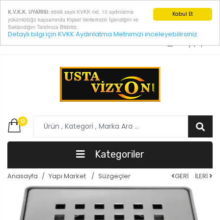
6698 sayılı KVKK md. 10 aydınlatma
K.V.K.K. UYARISI:
Kabul Et
yükümlülüğü kapsamında Kişisel Verilerinizin İşlendiğini ve
Saklandığını Tarafınıza Bildiririz.
Detaylı bilgi için KVKK Aydınlatma Metnimizi inceleyebilirsiniz.
E-Posta:
info@ustavizyon.com
Giriş yap
0
Kategoriler
Anasayfa
Yapı Market
Süzgeçler
GERİ
İLERİ