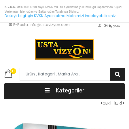
6698 sayılı KVKK md. 10 aydınlatma yükümlülüğü kapsamında Kişisel
K.V.K.K. UYARISI:
Verilerinizin İşlendiğini ve Saklandığını Tarafınıza Bildiririz.
Detaylı bilgi için KVKK Aydınlatma Metnimizi inceleyebilirsiniz.
E-Posta:
info@ustavizyon.com
Giriş yap
0
Kategoriler
GERİ
İLERİ