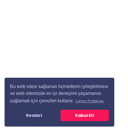
Bu web sitesi sağlanan hizmetlerin iyileştirilmesi
ve web sitemizde en iyi deneyimi yaşamanızı
sağlamak için çerezleri kullanır.
Çerez Politikası
Reddet
Kabul Et!