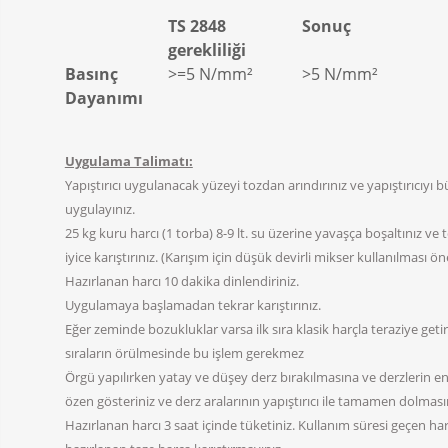
TS 2848
Sonuç
gerekliliği
Basınç
>=5 N/mm²
>5 N/mm²
Dayanımı
Uygulama Talimatı:
Yapıştırıcı uygulanacak yüzeyi tozdan arındırınız ve yapıştırıcıyı 
uygulayınız.
25 kg kuru harcı (1 torba) 8-9 lt. su üzerine yavaşça boşaltınız 
iyice karıştırınız. (Karışım için düşük devirli mikser kullanılması öner
Hazırlanan harcı 10 dakika dinlendiriniz.
Uygulamaya başlamadan tekrar karıştırınız.
Eğer zeminde bozukluklar varsa ilk sıra klasik harçla teraziye getir
sıraların örülmesinde bu işlem gerekmez
Örgü yapılırken yatay ve düşey derz bırakılmasına ve derzlerin e
özen gösteriniz ve derz aralarının yapıştırıcı ile tamamen dolması
Hazırlanan harcı 3 saat içinde tüketiniz. Kullanım süresi geçen harcı