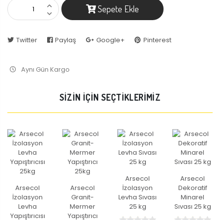
Sepete Ekle
Twitter
Paylaş
Google+
Pinterest
Aynı Gün Kargo
SİZİN İÇİN SEÇTİKLERİMİZ
Arsecol
Arsecol
Arsecol
Arsecol
İzolasyon
Dekoratif
İzolasyon
Granit-
Levha Sıvası
Minarel
Levha
Mermer
25 kg
Sıvası 25 kg
Yapıştırıcısı
Yapıştırıcı