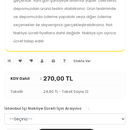
geçerlidir. Aynı gün şantiyeye teslimat yapılır. Dilerseniz
depomuzdan ürünü teslim alabilirsiniz. Ürün tesliminde
ve depomuzda ödeme yapabilir veya diğer ödeme
seçenekler ile alışverişinizi gerçekleştirebilirsiniz. Not:
Nakliye ücreti fiyatlara dahil değildir. Nakliye için ayrıca
ücret talep edilir.
Stokta Var
270,00 TL
KDV Dahil
Taksitli
24,80 TL
-
Taksit Sayısı 12
İstanbul İçi Nakliye Ücreti İçin Arayınız
: