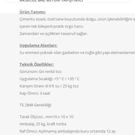
ARSECOL
GAZ BETON YAPIŞTIRICI
Ürün Tanımı:
Çimento esaslı, özel tane boyutunda dolgu, ürün işlenebilirliğini ar
içeren tek bileşenli pratik örgü harcı.
Zamandan ve işçilikten tasarruf sağlar.
Uygulama Alanları:
Su emmesi yüksek olan gazbeton ve tuğla gibi yapı elemanlarını
Teknik Özellikler:
Görünüm: Gri renkli toz
Uygulama Sıcaklığı: +5 º C / +35 º C
Karışım Oranı: 8-9 lt su / 25 kg toz
Kap Ömrü: 3 saat
TS 2848 Gerekliliği
Tarak Ölçüsü , mm10 x 10 x 10
Ambalaj: 25 kg. kraft torba
Raf Ömrü: Açılmamış ambalajında kuru ortamda 12 ay