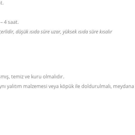
t.
– 4 saat.
rlidir, düşük ısıda süre uzar, yüksek ısıda süre kısalır
şmış, temiz ve kuru olmalıdır.
nı yalıtım malzemesi veya köpük ile doldurulmalı, meydana gel