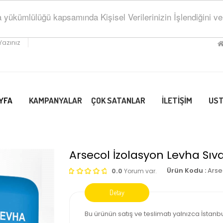
ükümlülüğü kapsamında Kişisel Verilerinizin İşlendiğini ve Sa
Yazınız
YFA
KAMPANYALAR
ÇOK SATANLAR
İLETİŞİM
US
Arsecol İzolasyon Levha Sıva
Ürün Kodu :
Arse
0.0
Yorum var.
Bu ürünün satış ve teslimatı yalnızca İstanbul