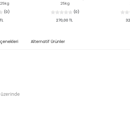
ı 25kg
25kg
(0)
(0)
TL
270,00 TL
32
eçenekleri
Alternatif Ürünler
ı üzerinde