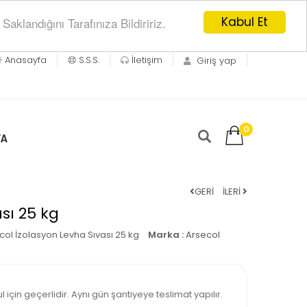
Kabul Et
klandığını Tarafınıza Bildiririz.
Anasayfa
S.S.S.
İletişim
Giriş yap
0
TA
GERİ
İLERİ
sı 25 kg
col İzolasyon Levha Sıvası 25 kg
Marka :
Arsecol
 için geçerlidir. Aynı gün şantiyeye teslimat yapılır.