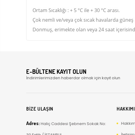
Ortam Sıcaklığı : + 5 °C ile + 30 °C arası.
Çok nemli ve/veya çok sıcak havalarda güneş
Donmuş, erimekte olan veya 24 saat içerisind
E-BÜLTENE KAYIT OLUN
İndirimlerimizden haberdar olmak için kayıt olun
BİZE ULAŞIN
HAKKIM
Adres:
Hakkım
Haliç Caddesi Şebnem Sokak No:
İletişim
30 Fatih / İSTANBUL