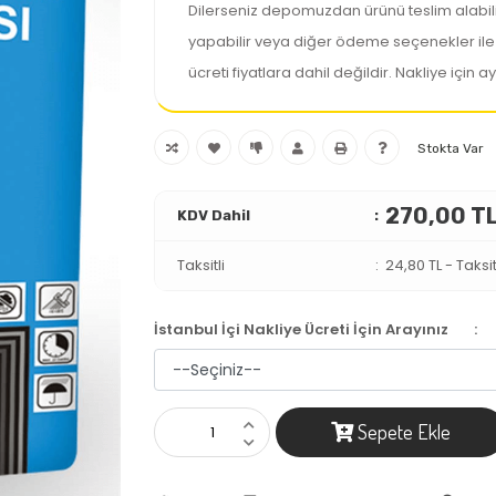
Dilerseniz depomuzdan ürünü teslim alabi
yapabilir veya diğer ödeme seçenekler ile alı
ücreti fiyatlara dahil değildir. Nakliye için ay
Stokta Var
270,00 T
KDV Dahil
Taksitli
24,80 TL
-
Taksit
İstanbul İçi Nakliye Ücreti İçin Arayınız
:
Sepete Ekle