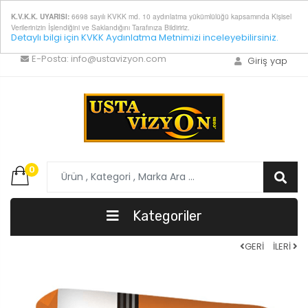
6698 sayılı KVKK md. 10 aydınlatma yükümlülüğü kapsamında Kişisel
K.V.K.K. UYARISI:
Verilerinizin İşlendiğini ve Saklandığını Tarafınıza Bildiririz.
Detaylı bilgi için KVKK Aydınlatma Metnimizi inceleyebilirsiniz.
E-Posta:
info@ustavizyon.com
Giriş yap
0
Kategoriler
GERİ
İLERİ