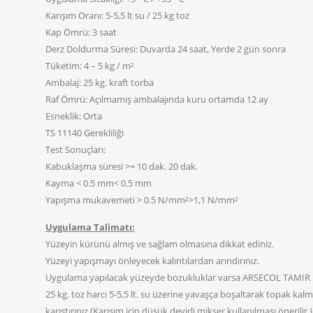
Karışım Oranı: 5-5,5 lt su / 25 kg toz
Kap Ömrü: 3 saat
Derz Doldurma Süresi: Duvarda 24 saat, Yerde 2 gün sonra
Tüketim: 4 – 5 kg / m²
Ambalaj: 25 kg. kraft torba
Raf Ömrü: Açılmamış ambalajında kuru ortamda 12 ay
Esneklik: Orta
TS 11140 Gerekliliği
Test Sonuçları:
Kabuklaşma süresi >= 10 dak. 20 dak.
Kayma < 0.5 mm< 0.5 mm
Yapışma mukavemeti > 0.5 N/mm²>1,1 N/mm²
Uygulama Talimatı:
Yüzeyin kürünü almış ve sağlam olmasına dikkat ediniz.
Yüzeyi yapışmayı önleyecek kalıntılardan arındırınız.
Uygulama yapılacak yüzeyde bozukluklar varsa ARSECOL TAMİR HA
25 kg. toz harcı 5-5,5 lt. su üzerine yavaşça boşaltarak topak ka
karıştırınız.(Karışım için düşük devirli mikser kullanılması önerilir.)