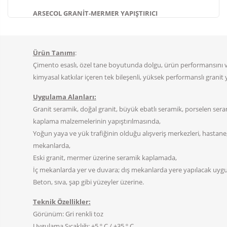
ARSECOL GRANİT-MERMER YAPIŞTIRICI
Ürün Tanımı
:
Çimento esaslı, özel tane boyutunda dolgu, ürün performansını ve iş
kimyasal katkılar içeren tek bileşenli, yüksek performanslı granit 
Uygulama Alanları:
Granit seramik, doğal granit, büyük ebatlı seramik, porselen seram
kaplama malzemelerinin yapıştırılmasında,
Yoğun yaya ve yük trafiğinin olduğu alışveriş merkezleri, hastane, o
mekanlarda,
Eski granit, mermer üzerine seramik kaplamada,
İç mekanlarda yer ve duvara; dış mekanlarda yere yapılacak uyg
Beton, sıva, şap gibi yüzeyler üzerine.
Teknik Özellikler:
Görünüm: Gri renkli toz
Uygulama Sıcaklığı: +5 º C / +35 º C