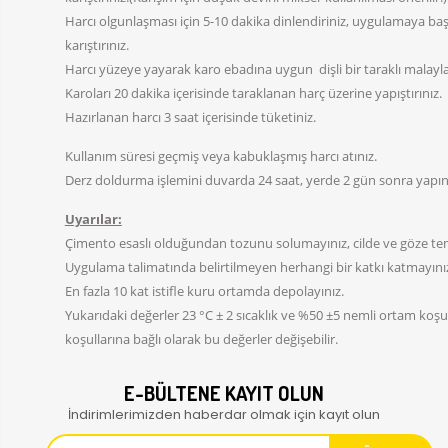
Harcı olgunlaşması için 5-10 dakika dinlendiriniz, uygulamaya b
karıştırınız.
Harcı yüzeye yayarak karo ebadına uygun dişli bir taraklı malayla
Karoları 20 dakika içerisinde taraklanan harç üzerine yapıştırınız.
Hazırlanan harcı 3 saat içerisinde tüketiniz.
Kullanım süresi geçmiş veya kabuklaşmış harcı atınız.
Derz doldurma işlemini duvarda 24 saat, yerde 2 gün sonra yapın
Uyarılar:
Çimento esaslı olduğundan tozunu solumayınız, cilde ve göze tem
Uygulama talimatında belirtilmeyen herhangi bir katkı katmayını
En fazla 10 kat istifle kuru ortamda depolayınız.
Yukarıdaki değerler 23 °C ± 2 sıcaklık ve %50 ±5 nemli ortam koşull
koşullarına bağlı olarak bu değerler değişebilir.
E-BÜLTENE KAYIT OLUN
İndirimlerimizden haberdar olmak için kayıt olun