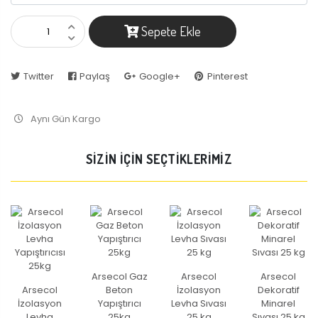
Sepete Ekle
Twitter
Paylaş
Google+
Pinterest
Aynı Gün Kargo
SİZİN İÇİN SEÇTİKLERİMİZ
Arsecol Gaz
Arsecol
Arsecol
Arsecol
Beton
İzolasyon
Dekoratif
İzolasyon
Yapıştırıcı
Levha Sıvası
Minarel
Levha
25kg
25 kg
Sıvası 25 kg